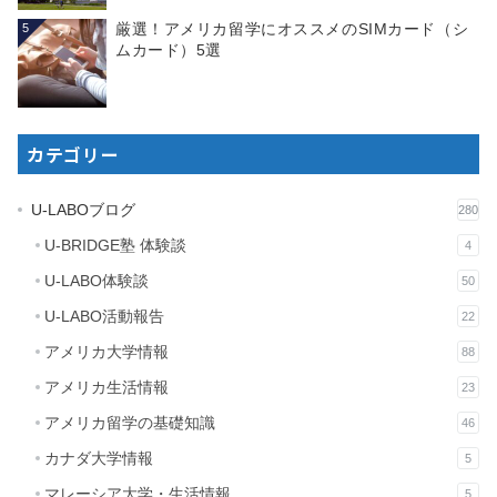
厳選！アメリカ留学にオススメのSIMカード（シ
5
ムカード）5選
カテゴリー
U-LABOブログ
280
U-BRIDGE塾 体験談
4
U-LABO体験談
50
U-LABO活動報告
22
アメリカ大学情報
88
アメリカ生活情報
23
アメリカ留学の基礎知識
46
カナダ大学情報
5
マレーシア大学・生活情報
5