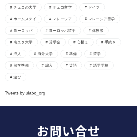
チェコの大学
チェコ留学
ドイツ
ホームステイ
マレーシア
マレーシア留学
ヨーロッパ
ヨーロッパ留学
体験談
南ユタ大学
奨学金
心構え
手続き
浪人
海外大学
準備
留学
留学準備
編入
英語
語学学校
遊び
Tweets by ulabo_org
お問い合せ