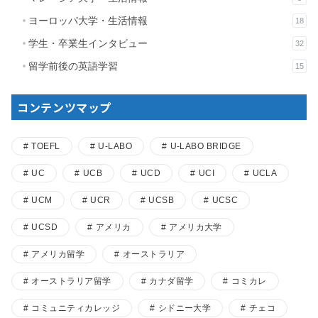
ヨーロッパ大学・生活情報
18
学生・卒業生インタビュー
32
留学前後の英語学習
15
コンテンツマップ
TOEFL
U-LABO
U-LABO BRIDGE
UC
UCB
UCD
UCI
UCLA
UCM
UCR
UCSB
UCSC
UCSD
アメリカ
アメリカ大学
アメリカ留学
オーストラリア
オーストラリア留学
カナダ留学
コミカレ
コミュニティカレッジ
シドニー大学
チェコ