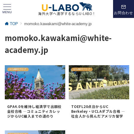
MENU
お問合わせ
海外大学へ進学するならU-LABO！
TOP
momoko.kawakami@white-academy.jp
momoko.kawakami@white-
academy.jp
U-LABOブログ
U-LABOブログ
GPA4.0を維持し経済学で出願校
TOEFL20点台からUC
全校合格 —コミュニティカレッ
Berkeley・UCLAダブル合格 —
ジからUC編入までの道のり
社会人から挑んだアメリカ留学