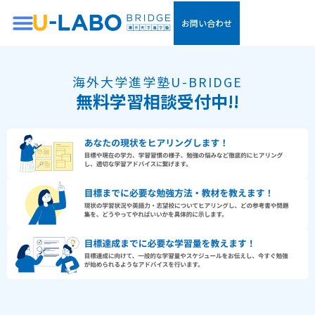
内
メ
容
ニ
お問い合わせ
を
ュ
ス
ー
キ
海外大学進学塾U-BRIDGE
ッ
プ
無料学習相談受付中!!
- 無料学習相談で分かること -