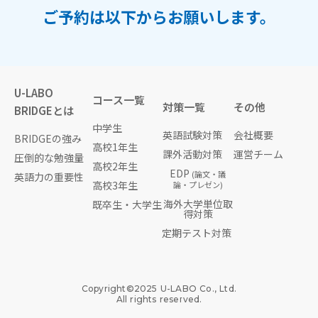
ご予約は以下からお願いします。
U-LABO
コース一覧
対策一覧
その他
BRIDGEとは
中学生
英語試験対策
会社概要
BRIDGEの強み
高校1年生
課外活動対策
運営チーム
圧倒的な勉強量
高校2年生
EDP
(論文・議
英語力の重要性
高校3年生
論・プレゼン)
海外大学単位取
既卒生・大学生
得対策
定期テスト対策
Copyright©︎2025 U-LABO Co., Ltd.
All rights reserved.