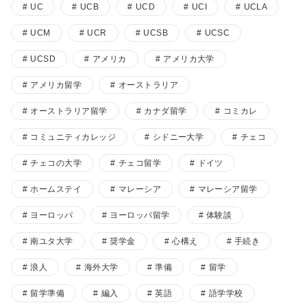
UC
UCB
UCD
UCI
UCLA
UCM
UCR
UCSB
UCSC
UCSD
アメリカ
アメリカ大学
アメリカ留学
オーストラリア
オーストラリア留学
カナダ留学
コミカレ
コミュニティカレッジ
シドニー大学
チェコ
チェコの大学
チェコ留学
ドイツ
ホームステイ
マレーシア
マレーシア留学
ヨーロッパ
ヨーロッパ留学
体験談
南ユタ大学
奨学金
心構え
手続き
浪人
海外大学
準備
留学
留学準備
編入
英語
語学学校