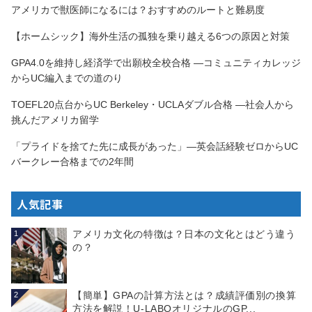
アメリカで獣医師になるには？おすすめのルートと難易度
【ホームシック】海外生活の孤独を乗り越える6つの原因と対策
GPA4.0を維持し経済学で出願校全校合格 —コミュニティカレッジ
からUC編入までの道のり
TOEFL20点台からUC Berkeley・UCLAダブル合格 —社会人から
挑んだアメリカ留学
「プライドを捨てた先に成長があった」—英会話経験ゼロからUC
バークレー合格までの2年間
人気記事
アメリカ文化の特徴は？日本の文化とはどう違う
1
の？
【簡単】GPAの計算方法とは？成績評価別の換算
2
方法を解説！U-LABOオリジナルのGP...