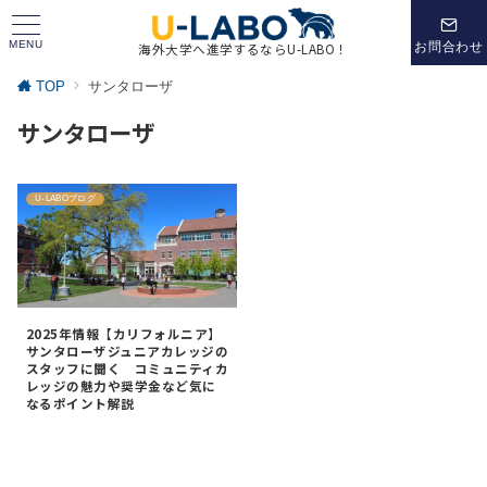
MENU
お問合わせ
海外大学へ進学するならU-LABO！
TOP
サンタローザ
サンタローザ
U-LABOブログ
2025年情報【カリフォルニア】
サンタローザジュニアカレッジの
スタッフに聞く コミュニティカ
レッジの魅力や奨学金など気に
なるポイント解説