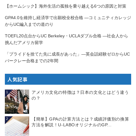
【ホームシック】海外生活の孤独を乗り越える6つの原因と対策
GPA4.0を維持し経済学で出願校全校合格 —コミュニティカレッジ
からUC編入までの道のり
TOEFL20点台からUC Berkeley・UCLAダブル合格 —社会人から
挑んだアメリカ留学
「プライドを捨てた先に成長があった」—英会話経験ゼロからUC
バークレー合格までの2年間
人気記事
アメリカ文化の特徴は？日本の文化とはどう違う
1
の？
【簡単】GPAの計算方法とは？成績評価別の換算
2
方法を解説！U-LABOオリジナルのGP...