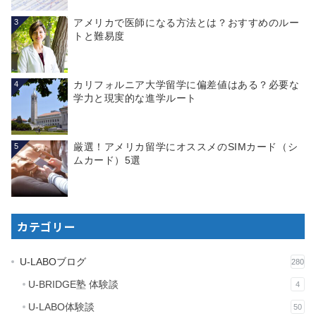
アメリカで医師になる方法とは？おすすめのルー
3
トと難易度
カリフォルニア大学留学に偏差値はある？必要な
4
学力と現実的な進学ルート
厳選！アメリカ留学にオススメのSIMカード（シ
5
ムカード）5選
カテゴリー
U-LABOブログ
280
U-BRIDGE塾 体験談
4
U-LABO体験談
50