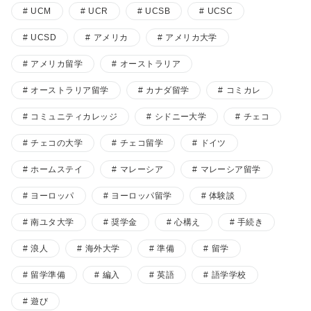
UCM
UCR
UCSB
UCSC
UCSD
アメリカ
アメリカ大学
アメリカ留学
オーストラリア
オーストラリア留学
カナダ留学
コミカレ
コミュニティカレッジ
シドニー大学
チェコ
チェコの大学
チェコ留学
ドイツ
ホームステイ
マレーシア
マレーシア留学
ヨーロッパ
ヨーロッパ留学
体験談
南ユタ大学
奨学金
心構え
手続き
浪人
海外大学
準備
留学
留学準備
編入
英語
語学学校
遊び