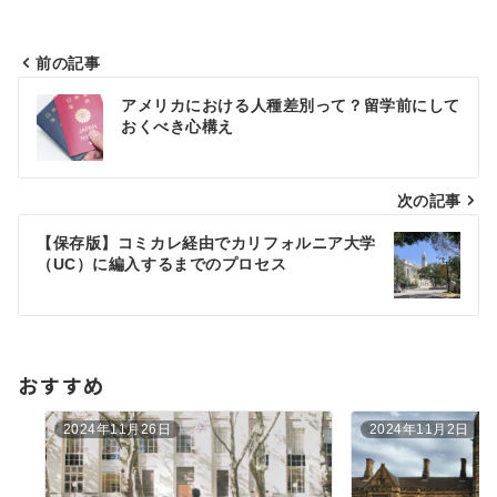
前の記事
投
アメリカにおける人種差別って？留学前にして
稿
おくべき心構え
ナ
ビ
次の記事
ゲ
【保存版】コミカレ経由でカリフォルニア大学
（UC）に編入するまでのプロセス
ー
シ
ョ
おすすめ
ン
2024年11月26日
2024年11月2日