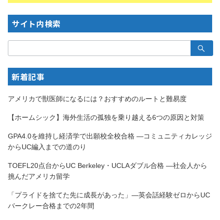
サイト内検索
検
索：
新着記事
アメリカで獣医師になるには？おすすめのルートと難易度
【ホームシック】海外生活の孤独を乗り越える6つの原因と対策
GPA4.0を維持し経済学で出願校全校合格 —コミュニティカレッジ
からUC編入までの道のり
TOEFL20点台からUC Berkeley・UCLAダブル合格 —社会人から
挑んだアメリカ留学
「プライドを捨てた先に成長があった」—英会話経験ゼロからUC
バークレー合格までの2年間