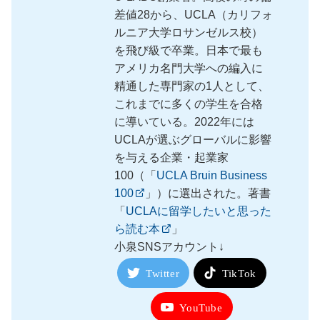
差値28から、UCLA（カリフォ
ルニア大学ロサンゼルス校）
を飛び級で卒業。日本で最も
アメリカ名門大学への編入に
精通した専門家の1人として、
これまでに多くの学生を合格
に導いている。2022年には
UCLAが選ぶグローバルに影響
を与える企業・起業家
100（「
UCLA Bruin Business
100
」）に選出された。著書
「
UCLAに留学したいと思った
ら読む本
」
小泉SNSアカウント↓
Twitter
TikTok
YouTube