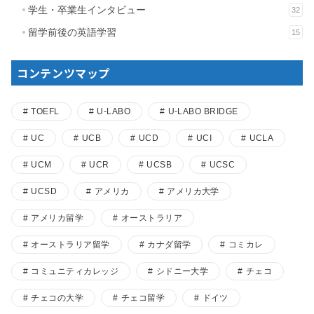
学生・卒業生インタビュー
32
留学前後の英語学習
15
コンテンツマップ
TOEFL
U-LABO
U-LABO BRIDGE
UC
UCB
UCD
UCI
UCLA
UCM
UCR
UCSB
UCSC
UCSD
アメリカ
アメリカ大学
アメリカ留学
オーストラリア
オーストラリア留学
カナダ留学
コミカレ
コミュニティカレッジ
シドニー大学
チェコ
チェコの大学
チェコ留学
ドイツ