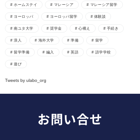
ホームステイ
マレーシア
マレーシア留学
ヨーロッパ
ヨーロッパ留学
体験談
南ユタ大学
奨学金
心構え
手続き
浪人
海外大学
準備
留学
留学準備
編入
英語
語学学校
遊び
Tweets by ulabo_org
お問い合せ