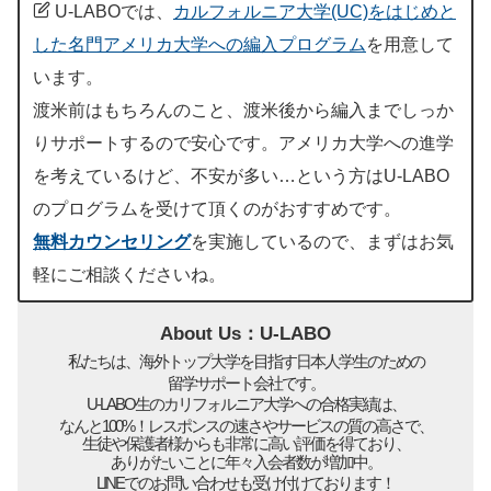
U-LABOでは、
カルフォルニア大学(UC)をはじめと
した名門アメリカ大学への編入プログラム
を用意して
います。
渡米前はもちろんのこと、渡米後から編入までしっか
りサポートするので安心です。アメリカ大学への進学
を考えているけど、不安が多い…という方はU-LABO
のプログラムを受けて頂くのがおすすめです。
無料カウンセリング
を実施しているので、まずはお気
軽にご相談くださいね。
About Us：U-LABO
私たちは、海外トップ大学を目指す日本人学生のための
留学サポート会社です。
U-LABO生のカリフォルニア大学への合格実績は、
なんと100%！レスポンスの速さやサービスの質の高さで、
生徒や保護者様からも非常に高い評価を得ており、
ありがたいことに年々入会者数が増加中。
LINEでのお問い合わせも受け付けております！