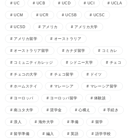
UC
UCB
UCD
UCI
UCLA
UCM
UCR
UCSB
UCSC
UCSD
アメリカ
アメリカ大学
アメリカ留学
オーストラリア
オーストラリア留学
カナダ留学
コミカレ
コミュニティカレッジ
シドニー大学
チェコ
チェコの大学
チェコ留学
ドイツ
ホームステイ
マレーシア
マレーシア留学
ヨーロッパ
ヨーロッパ留学
体験談
南ユタ大学
奨学金
心構え
手続き
浪人
海外大学
準備
留学
留学準備
編入
英語
語学学校