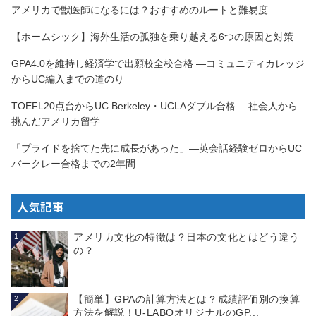
アメリカで獣医師になるには？おすすめのルートと難易度
【ホームシック】海外生活の孤独を乗り越える6つの原因と対策
GPA4.0を維持し経済学で出願校全校合格 —コミュニティカレッジ
からUC編入までの道のり
TOEFL20点台からUC Berkeley・UCLAダブル合格 —社会人から
挑んだアメリカ留学
「プライドを捨てた先に成長があった」—英会話経験ゼロからUC
バークレー合格までの2年間
人気記事
アメリカ文化の特徴は？日本の文化とはどう違う
1
の？
【簡単】GPAの計算方法とは？成績評価別の換算
2
方法を解説！U-LABOオリジナルのGP...