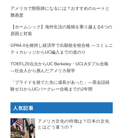
アメリカで獣医師になるには？おすすめのルートと
難易度
【ホームシック】海外生活の孤独を乗り越える6つの
原因と対策
GPA4.0を維持し経済学で出願校全校合格 —コミュニ
ティカレッジからUC編入までの道のり
TOEFL20点台からUC Berkeley・UCLAダブル合格
—社会人から挑んだアメリカ留学
「プライドを捨てた先に成長があった」—英会話経
験ゼロからUCバークレー合格までの2年間
人気記事
アメリカ文化の特徴は？日本の文化
1
とはどう違うの？