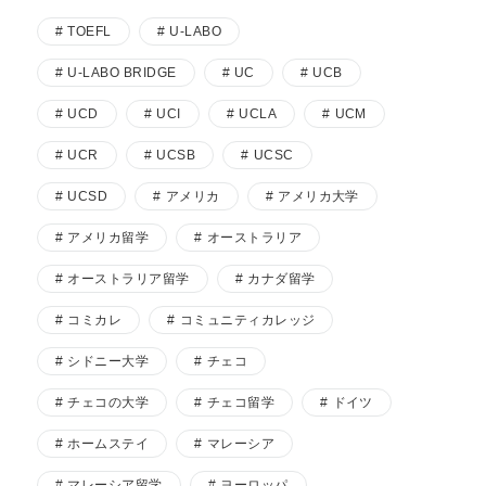
TOEFL
U-LABO
U-LABO BRIDGE
UC
UCB
UCD
UCI
UCLA
UCM
UCR
UCSB
UCSC
UCSD
アメリカ
アメリカ大学
アメリカ留学
オーストラリア
オーストラリア留学
カナダ留学
コミカレ
コミュニティカレッジ
シドニー大学
チェコ
チェコの大学
チェコ留学
ドイツ
ホームステイ
マレーシア
マレーシア留学
ヨーロッパ