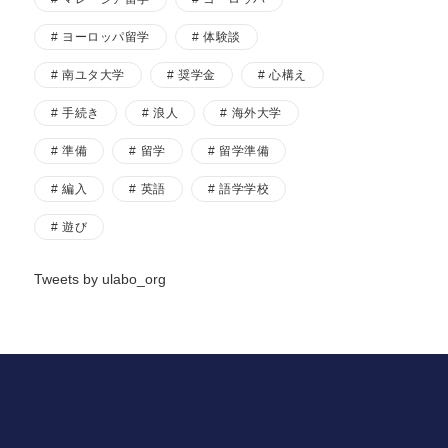
ヨーロッパ留学
体験談
南ユタ大学
奨学金
心構え
手続き
浪人
海外大学
準備
留学
留学準備
編入
英語
語学学校
遊び
Tweets by ulabo_org