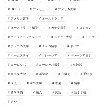
UCSD
アメリカ
アメリカ大学
アメリカ留学
オーストラリア
オーストラリア留学
カナダ留学
コミカレ
コミュニティカレッジ
シドニー大学
チェコ
チェコの大学
チェコ留学
ドイツ
ホームステイ
マレーシア
マレーシア留学
ヨーロッパ
ヨーロッパ留学
体験談
南ユタ大学
奨学金
心構え
手続き
浪人
海外大学
準備
留学
留学準備
編入
英語
語学学校
遊び