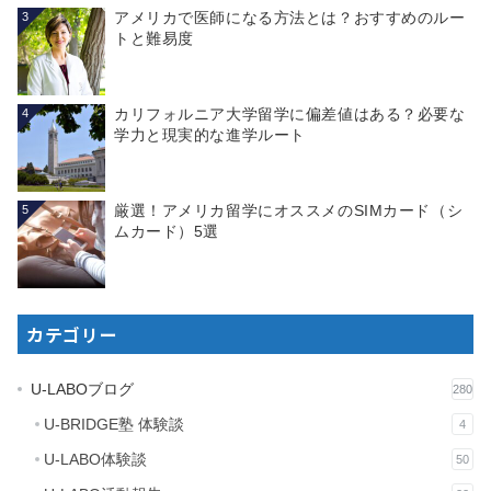
アメリカで医師になる方法とは？おすすめのルー
3
トと難易度
カリフォルニア大学留学に偏差値はある？必要な
4
学力と現実的な進学ルート
厳選！アメリカ留学にオススメのSIMカード（シ
5
ムカード）5選
カテゴリー
U-LABOブログ
280
U-BRIDGE塾 体験談
4
U-LABO体験談
50