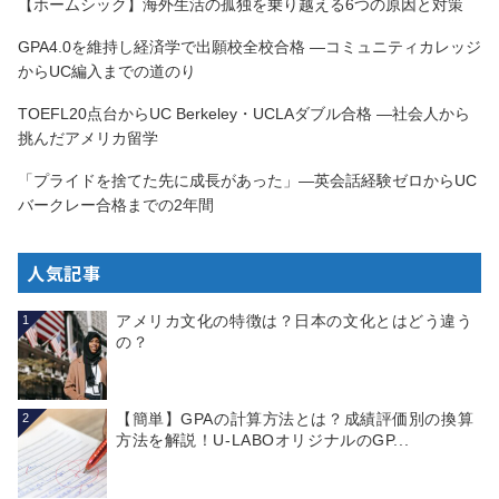
【ホームシック】海外生活の孤独を乗り越える6つの原因と対策
GPA4.0を維持し経済学で出願校全校合格 —コミュニティカレッジ
からUC編入までの道のり
TOEFL20点台からUC Berkeley・UCLAダブル合格 —社会人から
挑んだアメリカ留学
「プライドを捨てた先に成長があった」—英会話経験ゼロからUC
バークレー合格までの2年間
人気記事
アメリカ文化の特徴は？日本の文化とはどう違う
1
の？
【簡単】GPAの計算方法とは？成績評価別の換算
2
方法を解説！U-LABOオリジナルのGP...