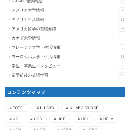
U-LABO活動報告
22
アメリカ大学情報
88
アメリカ生活情報
23
アメリカ留学の基礎知識
46
カナダ大学情報
5
マレーシア大学・生活情報
5
ヨーロッパ大学・生活情報
18
学生・卒業生インタビュー
32
留学前後の英語学習
15
コンテンツマップ
TOEFL
U-LABO
U-LABO BRIDGE
UC
UCB
UCD
UCI
UCLA
UCM
UCR
UCSB
UCSC