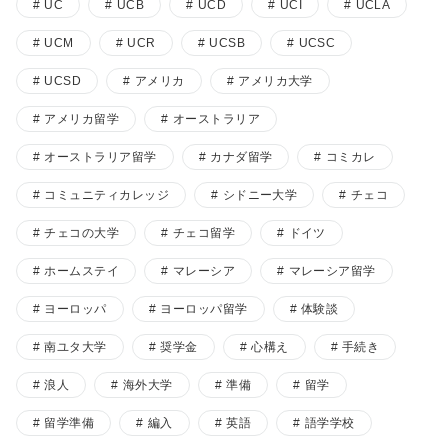
UC
UCB
UCD
UCI
UCLA
UCM
UCR
UCSB
UCSC
UCSD
アメリカ
アメリカ大学
アメリカ留学
オーストラリア
オーストラリア留学
カナダ留学
コミカレ
コミュニティカレッジ
シドニー大学
チェコ
チェコの大学
チェコ留学
ドイツ
ホームステイ
マレーシア
マレーシア留学
ヨーロッパ
ヨーロッパ留学
体験談
南ユタ大学
奨学金
心構え
手続き
浪人
海外大学
準備
留学
留学準備
編入
英語
語学学校