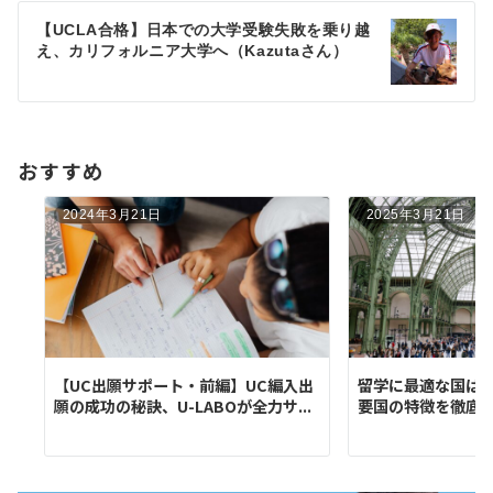
ゲ
【UCLA合格】日本での大学受験失敗を乗り越
え、カリフォルニア大学へ（Kazutaさん）
ー
シ
ョ
おすすめ
ン
2024年3月21日
2025年3月21日
【UC出願サポート・前編】UC編入出
留学に最適な国は
願の成功の秘訣、U-LABOが全力サ...
要国の特徴を徹底