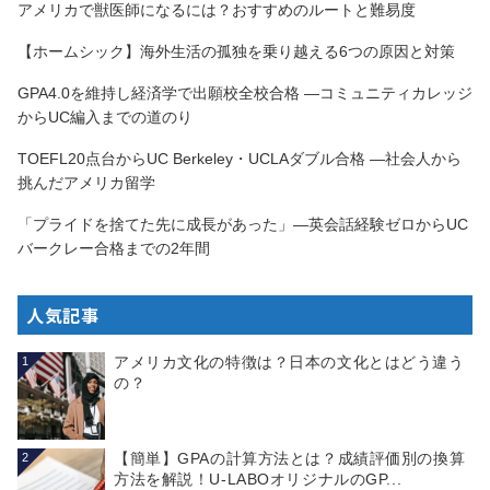
アメリカで獣医師になるには？おすすめのルートと難易度
【ホームシック】海外生活の孤独を乗り越える6つの原因と対策
GPA4.0を維持し経済学で出願校全校合格 —コミュニティカレッジ
からUC編入までの道のり
TOEFL20点台からUC Berkeley・UCLAダブル合格 —社会人から
挑んだアメリカ留学
「プライドを捨てた先に成長があった」—英会話経験ゼロからUC
バークレー合格までの2年間
人気記事
アメリカ文化の特徴は？日本の文化とはどう違う
1
の？
【簡単】GPAの計算方法とは？成績評価別の換算
2
方法を解説！U-LABOオリジナルのGP...