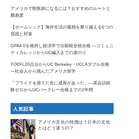
アメリカで獣医師になるには？おすすめのルートと
難易度
【ホームシック】海外生活の孤独を乗り越える6つの
原因と対策
GPA4.0を維持し経済学で出願校全校合格 —コミュニ
ティカレッジからUC編入までの道のり
TOEFL20点台からUC Berkeley・UCLAダブル合格
—社会人から挑んだアメリカ留学
「プライドを捨てた先に成長があった」—英会話経
験ゼロからUCバークレー合格までの2年間
人気記事
アメリカ文化の特徴は？日本の文化
1
とはどう違うの？