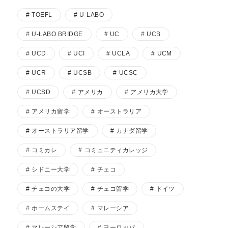
TOEFL
U-LABO
U-LABO BRIDGE
UC
UCB
UCD
UCI
UCLA
UCM
UCR
UCSB
UCSC
UCSD
アメリカ
アメリカ大学
アメリカ留学
オーストラリア
オーストラリア留学
カナダ留学
コミカレ
コミュニティカレッジ
シドニー大学
チェコ
チェコの大学
チェコ留学
ドイツ
ホームステイ
マレーシア
マレーシア留学
ヨーロッパ