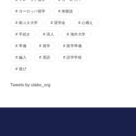
ヨーロッパ留学
体験談
南ユタ大学
奨学金
心構え
手続き
浪人
海外大学
準備
留学
留学準備
編入
英語
語学学校
遊び
Tweets by ulabo_org