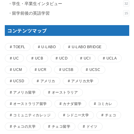
学生・卒業生インタビュー
32
留学前後の英語学習
15
コンテンツマップ
TOEFL
U-LABO
U-LABO BRIDGE
UC
UCB
UCD
UCI
UCLA
UCM
UCR
UCSB
UCSC
UCSD
アメリカ
アメリカ大学
アメリカ留学
オーストラリア
オーストラリア留学
カナダ留学
コミカレ
コミュニティカレッジ
シドニー大学
チェコ
チェコの大学
チェコ留学
ドイツ