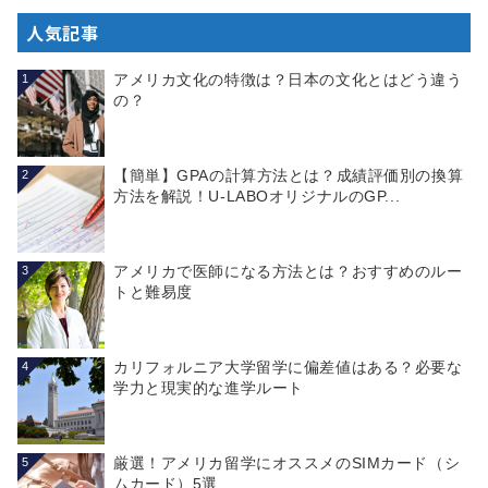
人気記事
アメリカ文化の特徴は？日本の文化とはどう違う
1
の？
【簡単】GPAの計算方法とは？成績評価別の換算
2
方法を解説！U-LABOオリジナルのGP...
アメリカで医師になる方法とは？おすすめのルー
3
トと難易度
カリフォルニア大学留学に偏差値はある？必要な
4
学力と現実的な進学ルート
厳選！アメリカ留学にオススメのSIMカード（シ
5
ムカード）5選