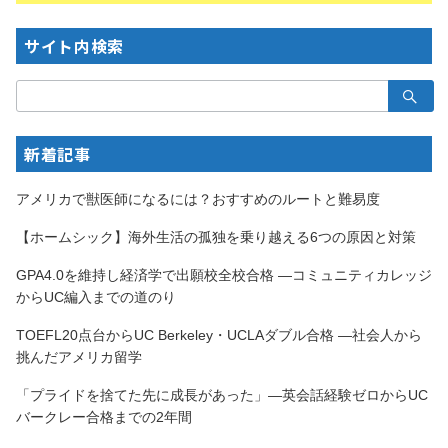
サイト内検索
検
索：
新着記事
アメリカで獣医師になるには？おすすめのルートと難易度
【ホームシック】海外生活の孤独を乗り越える6つの原因と対策
GPA4.0を維持し経済学で出願校全校合格 —コミュニティカレッジ
からUC編入までの道のり
TOEFL20点台からUC Berkeley・UCLAダブル合格 —社会人から
挑んだアメリカ留学
「プライドを捨てた先に成長があった」—英会話経験ゼロからUC
バークレー合格までの2年間