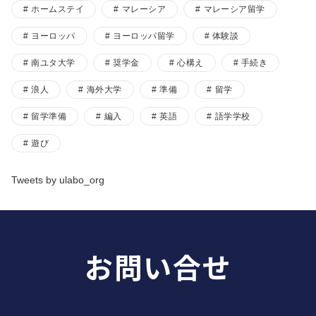
ホームステイ
マレーシア
マレーシア留学
ヨーロッパ
ヨーロッパ留学
体験談
南ユタ大学
奨学金
心構え
手続き
浪人
海外大学
準備
留学
留学準備
編入
英語
語学学校
遊び
Tweets by ulabo_org
お問い合せ