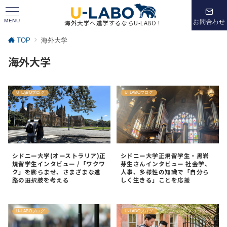
MENU
お問合わせ
海外大学へ進学するならU-LABO！
TOP
海外大学
海外大学
U-LABOブログ
U-LABOブログ
シドニー大学(オーストラリア)正
シドニー大学正規留学生・黒岩
規留学生インタビュー /「ワクワ
芽生さんインタビュー 社会学、
ク」を膨らませ、さまざまな進
人事、多様性の知識で「自分ら
路の選択肢を考える
しく生きる」ことを応援
U-LABOブログ
U-LABOブログ