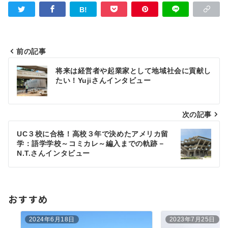
前の記事
投
将来は経営者や起業家として地域社会に貢献し
稿
たい！Yujiさんインタビュー
ナ
ビ
次の記事
ゲ
UC３校に合格！高校３年で決めたアメリカ留
学：語学学校～コミカレ～編入までの軌跡－
ー
N.T.さんインタビュー
シ
ョ
おすすめ
ン
2024年6月18日
2023年7月25日