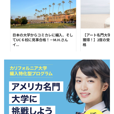
日本の大学からコミカレに編入、そし
【アート名門大学
てUC６校に見事合格！－M.H.さん
獲得！】2度の受験
イ...
格