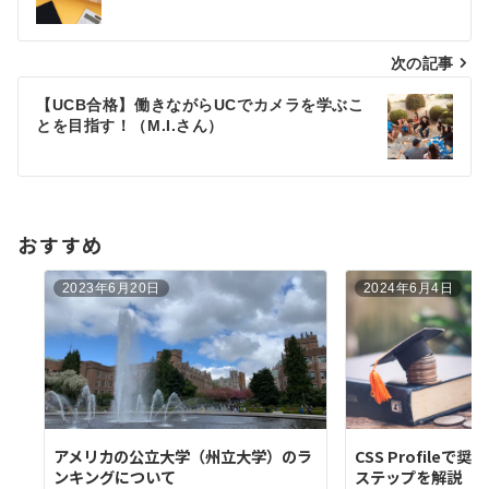
ナ
ビ
次の記事
ゲ
【UCB合格】働きながらUCでカメラを学ぶこ
とを目指す！（M.I.さん）
ー
シ
ョ
おすすめ
ン
2023年6月20日
2024年6月4日
アメリカの公立大学（州立大学）のラ
CSS Profile
ンキングについて
ステップを解説