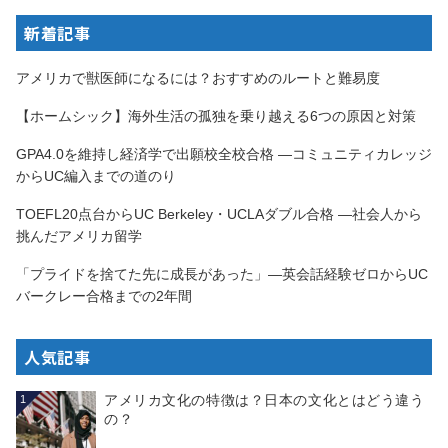
新着記事
アメリカで獣医師になるには？おすすめのルートと難易度
【ホームシック】海外生活の孤独を乗り越える6つの原因と対策
GPA4.0を維持し経済学で出願校全校合格 —コミュニティカレッジ
からUC編入までの道のり
TOEFL20点台からUC Berkeley・UCLAダブル合格 —社会人から
挑んだアメリカ留学
「プライドを捨てた先に成長があった」—英会話経験ゼロからUC
バークレー合格までの2年間
人気記事
アメリカ文化の特徴は？日本の文化とはどう違う
1
の？