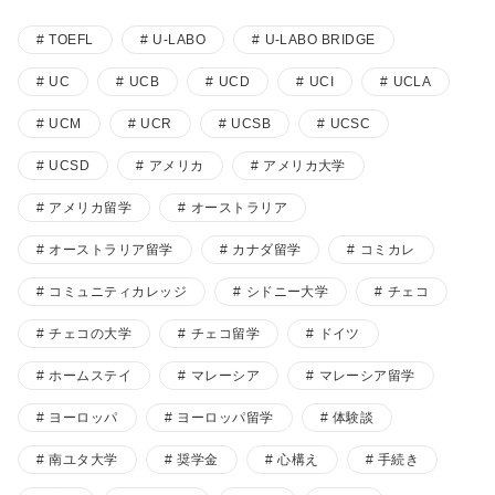
TOEFL
U-LABO
U-LABO BRIDGE
UC
UCB
UCD
UCI
UCLA
UCM
UCR
UCSB
UCSC
UCSD
アメリカ
アメリカ大学
アメリカ留学
オーストラリア
オーストラリア留学
カナダ留学
コミカレ
コミュニティカレッジ
シドニー大学
チェコ
チェコの大学
チェコ留学
ドイツ
ホームステイ
マレーシア
マレーシア留学
ヨーロッパ
ヨーロッパ留学
体験談
南ユタ大学
奨学金
心構え
手続き